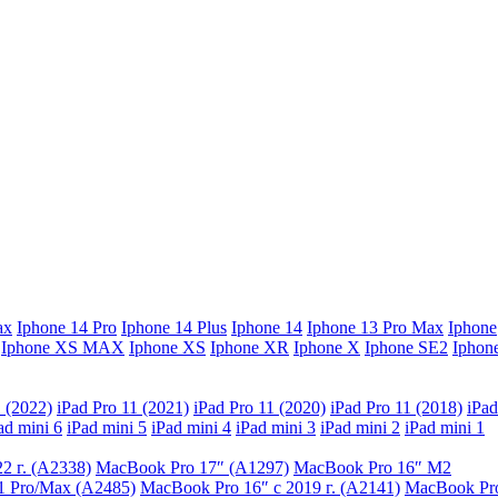
ax
Iphone 14 Pro
Iphone 14 Plus
Iphone 14
Iphone 13 Pro Max
Iphone
Iphone XS MAX
Iphone XS
Iphone XR
Iphone X
Iphone SE2
Iphon
1 (2022)
iPad Pro 11 (2021)
iPad Pro 11 (2020)
iPad Pro 11 (2018)
iPad
ad mini 6
iPad mini 5
iPad mini 4
iPad mini 3
iPad mini 2
iPad mini 1
2 г. (A2338)
MacBook Pro 17″ (A1297)
MacBook Pro 16″ M2
1 Pro/Max (A2485)
MacBook Pro 16″ с 2019 г. (A2141)
MacBook Pr