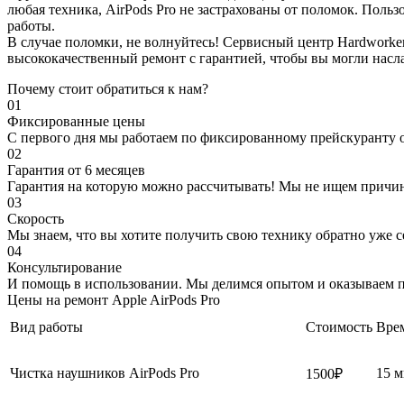
любая техника, AirPods Pro не застрахованы от поломок. Поль
работы.
В случае поломки, не волнуйтесь! Сервисный центр Hardworke
высококачественный ремонт с гарантией, чтобы вы могли нас
Почему стоит обратиться к нам?
01
Фиксированные цены
С первого дня мы работаем по фиксированному прейскуранту 
02
Гарантия от 6 месяцев
Гарантия на которую можно рассчитывать! Мы не ищем причин
03
Скорость
Мы знаем, что вы хотите получить свою технику обратно уже се
04
Консультирование
И помощь в использовании. Мы делимся опытом и оказываем п
Цены на ремонт Apple AirPods Pro
Вид работы
Стоимость
Вре
Чистка наушников AirPods Pro
15 
1500₽