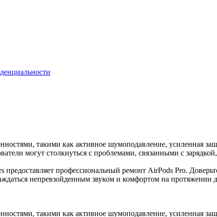
денциальности
ностями, такими как активное шумоподавление, усиленная защит
зователи могут столкнуться с проблемами, связанными с зарядк
rs предоставляет профессиональный ремонт AirPods Pro. Доверь
лаждаться непревзойденным звуком и комфортом на протяжении 
ностями, такими как активное шумоподавление, усиленная защит