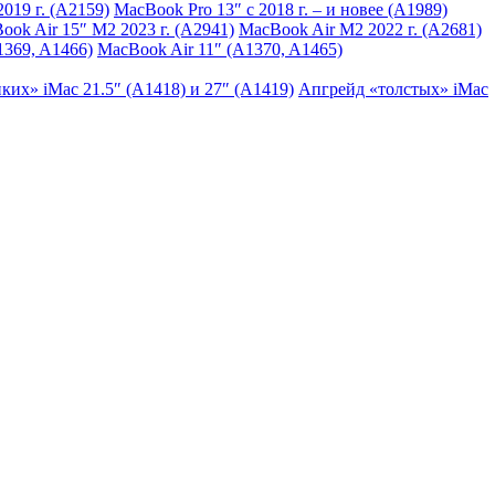
019 г. (A2159)
MacBook Pro 13″ с 2018 г. – и новее (A1989)
ook Air 15″ M2 2023 г. (A2941)
MacBook Air M2 2022 г. (A2681)
1369, A1466)
MacBook Air 11″ (A1370, A1465)
ких» iMac 21.5″ (A1418) и 27″ (A1419)
Апгрейд «толстых» iMac