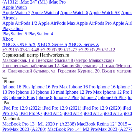
(A1312)
iMac 24” (M1)
iMac Pro
Apple Watch
Apple Watch 7
Apple Watch 4
Apple Watch 6
Apple Watch SE
Apple
Airpods
Apple AirPods 1/2
Apple AirPods Max
Apple AirPods Pro
Apple Air
Playstation
PlayStation 5
PlayStation 4
Xbox
XBOX ONE S/X
XBOX Series S
XBOX Series X
+7 (915) 038-23-48
+7 (999) 999-71-77
+7 (993) 259-51-12
Сервисный центр Hardworkers.ru
Маяковская, 1-я Тверская-Ямская 8 (метро Маяковская)
Пресненская набережная 12, Башня Федерация, -1 этаж (Метро
м. Славянский бульвар, ул. Герасима Курина, 20. Вход в магаз
iPhone
Iphone 16 Plus
Iphone 16 Pro Max
Iphone 16 Pro
Iphone 16
Iphone 
13 Pro
Iphone 13
Iphone 13 mini
Iphone 12 Pro Max
Iphone 12 Pro
SE
Iphone 8 Plus
Iphone 8
Iphone 7 Plus
Iphone 7
Iphone 6S Plus
Ip
iPad
iPad Pro 12,9 (2022)
iPad Pro 12,9 (2021)
iPad Pro 12,9 (2020)
iPad
Pro 10,5
iPad Pro 9,7
iPad Air 5
iPad Air 4
iPad Air 3
iPad Air 2
iPad
Macbook
MacBook Pro 13" M1 2020 г. (A2338)
MacBook Retina 12″ 2015 – 
Pro/Max 2023 (A2780)
MacBook Pro 14″ M2 Pro/Max 2023 (A277