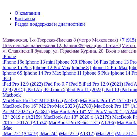
О компании
Контакты
Раздел поддержки и диагностики
Маяковская, 1-я Тверская-Ямская 8 (метро Маяковская)
+7 (915)
Пресненская набережная 12, Башня Федерация, -1 этаж (Метро
м. Славянский бульвар, ул. Герасима Курина, 20. Вход в магаз
iPhone
iPhone 16e
Iphone 13 mini
Iphone XR
iPhone 16 Plus
Iphone 13 Pr
Iphone 15 Plus
Iphone 12 Pro Max
Iphone 8
Iphone 15 Pro Max
Iph
Iphone 6S
Iphone 14 Pro Max
Iphone 11
Iphone 6 Plus
Iphone 14 Pr
iPad
iPad Pro 12,9 (2022)
iPad Pro 9,7
iPad 5
iPad Pro 12,9 (2021)
iPad A
12,9 (2015)
iPad Air
iPad mini 5
iPad Pro 11 (2022)
iPad 10
iPad min
Macbook
MacBook Pro 13" M1 2020 г. (A2338)
MacBook Pro 15″ (A1707)
M
MacBook Pro 16″ M2 Pro/Max 2023 (A2780)
MacBook Pro 15″ (A
Air M2 2022 г. (A2681)
MacBook Pro 14" M1 Pro/Max 2021 (A244
13″ 2019 г. (A2159)
MacBook Air 13″ 2020 г. (A2179)
MacBook Pro
2015 – 2017г. (A1534)
MacBook Pro Retina 13″ (A1706)
MacBook 
iMac
iMac 27″ (A1419)
iMac 24"
iMac 27″ (A1312)
iMac 20"
iMac 21.5″