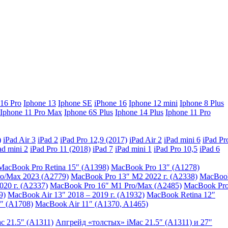
 16 Pro
Iphone 13
Iphone SE
iPhone 16
Iphone 12 mini
Iphone 8 Plus
Iphone 11 Pro Max
Iphone 6S Plus
Iphone 14 Plus
Iphone 11 Pro
)
iPad Air 3
iPad 2
iPad Pro 12,9 (2017)
iPad Air 2
iPad mini 6
iPad Pr
ad mini 2
iPad Pro 11 (2018)
iPad 7
iPad mini 1
iPad Pro 10,5
iPad 6
MacBook Pro Retina 15″ (A1398)
MacBook Pro 13″ (A1278)
o/Max 2023 (A2779)
MacBook Pro 13″ M2 2022 г. (A2338)
MacBoo
20 г. (A2337)
MacBook Pro 16″ M1 Pro/Max (A2485)
MacBook Pr
9)
MacBook Air 13″ 2018 – 2019 г. (A1932)
MacBook Retina 12″
″ (A1708)
MacBook Air 11″ (A1370, A1465)
c 21.5″ (A1311)
Апгрейд «толстых» iMac 21.5″ (A1311) и 27″