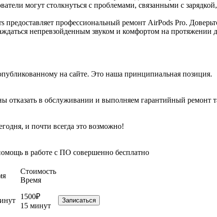
зователи могут столкнуться с проблемами, связанными с зарядк
rs предоставляет профессиональный ремонт AirPods Pro. Доверь
лаждаться непревзойденным звуком и комфортом на протяжении 
опубликованному на сайте. Это наша принципиальная позиция.
ы отказать в обслуживании и выполняем гарантийный ремонт та
годня, и почти всегда это возможно!
омощь в работе с ПО совершенно бесплатно
Стоимость
мя
Время
1500₽
минут
Записаться
15 минут