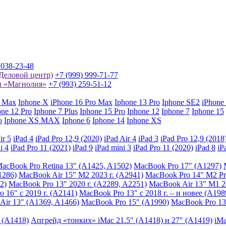
 038-23-48
 Деловой центр)
+7 (999) 999-71-77
ин «Магнолия»
+7 (993) 259-51-12
o Max
Iphone X
iPhone 16 Pro Max
Iphone 13 Pro
Iphone SE2
iPhone
one 12 Pro
Iphone 7 Plus
Iphone 15 Pro
Iphone 12
Iphone 7
Iphone 15
o
Iphone XS MAX
Iphone 6
Iphone 14
Iphone XS
ir 5
iPad 4
iPad Pro 12,9 (2020)
iPad Air 4
iPad 3
iPad Pro 12,9 (2018
i 4
iPad Pro 11 (2021)
iPad 9
iPad mini 3
iPad Pro 11 (2020)
iPad 8
iP
acBook Pro Retina 13″ (A1425, A1502)
MacBook Pro 17″ (A1297)
1286)
MacBook Air 15″ M2 2023 г. (A2941)
MacBook Pro 14″ M2 Pr
2)
MacBook Pro 13″ 2020 г. (A2289, A2251)
MacBook Air 13″ M1 20
 16″ с 2019 г. (A2141)
MacBook Pro 13″ с 2018 г. – и новее (A198
Air 13″ (A1369, A1466)
MacBook Pro 15″ (A1990)
MacBook Pro 13
 (A1418)
Апгрейд «тонких» iMac 21.5″ (A1418) и 27″ (A1419)
iMa