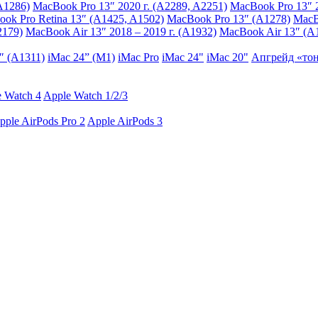
A1286)
MacBook Pro 13″ 2020 г. (A2289, A2251)
MacBook Pro 13″ 2
ok Pro Retina 13″ (A1425, A1502)
MacBook Pro 13″ (A1278)
MacB
2179)
MacBook Air 13″ 2018 – 2019 г. (A1932)
MacBook Air 13″ (A
″ (A1311)
iMac 24” (M1)
iMac Pro
iMac 24"
iMac 20"
Апгрейд «тон
 Watch 4
Apple Watch 1/2/3
pple AirPods Pro 2
Apple AirPods 3