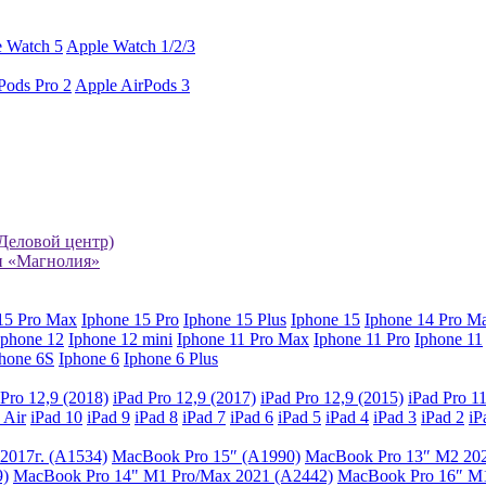
 Watch 5
Apple Watch 1/2/3
Pods Pro 2
Apple AirPods 3
 Деловой центр)
ин «Магнолия»
15 Pro Max
Iphone 15 Pro
Iphone 15 Plus
Iphone 15
Iphone 14 Pro M
Iphone 12
Iphone 12 mini
Iphone 11 Pro Max
Iphone 11 Pro
Iphone 11
hone 6S
Iphone 6
Iphone 6 Plus
 Pro 12,9 (2018)
iPad Pro 12,9 (2017)
iPad Pro 12,9 (2015)
iPad Pro 1
 Air
iPad 10
iPad 9
iPad 8
iPad 7
iPad 6
iPad 5
iPad 4
iPad 3
iPad 2
iP
2017г. (A1534)
MacBook Pro 15″ (A1990)
MacBook Pro 13″ M2 202
9)
MacBook Pro 14" M1 Pro/Max 2021 (A2442)
MacBook Pro 16″ M