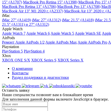
15″ (A1707)
MacBook Pro Retina 15″ (A1398)
MacBook Pro 15″ (
MacBook Pro Retina 13″ (A1706)
MacBook Pro 13″ (A1708)
MacBo
MacBook Air 13″ M1 2020 г. (A2337)
MacBook Air 13″ 2020 г. (A
iMac
iMac 27″ (A1419)
iMac 27″ (A1312)
iMac 21.5″ (A1418)
iMac 21.5
21.5″ (A1311) и 27″ (A1312)
Apple Watch
Apple Watch 7
Apple Watch 6
Apple Watch 5
Apple Watch SE
Apple
AirPods
Ремонт Apple AirPods 1/2
Apple AirPods Max
Apple AirPods Pro
A
Playstation
PlayStation 5
PlayStation 4
Xbox
XBOX ONE S/X
XBOX Series S
XBOX Series X
О компании
Контакты
Раздел поддержки и диагностики
Оставить заявку
Наши специалисты позвонят вам в ближайшее время
Для заполнения данной формы включите JavaScript в браузере.