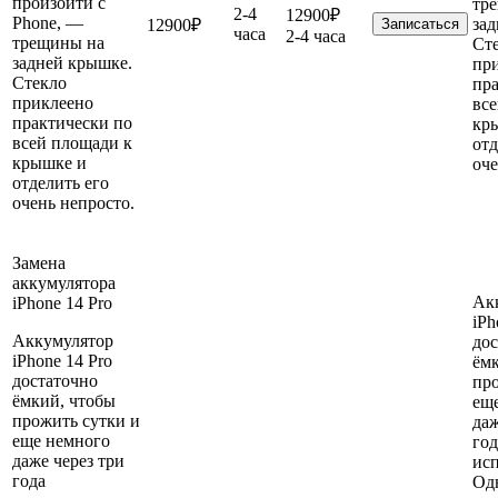
произойти с
тр
2-4
12900₽
Phone, —
за
12900₽
Записаться
часа
2-4 часа
трещины на
Ст
задней крышке.
пр
Стекло
пр
приклеено
вс
практически по
кр
всей площади к
отд
крышке и
оче
отделить его
очень непросто.
Замена
аккумулятора
Ак
iPhone 14 Pro
iPh
Аккумулятор
до
iPhone 14 Pro
ём
достаточно
про
ёмкий, чтобы
ещ
прожить сутки и
даж
еще немного
год
даже через три
исп
года
Од