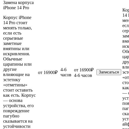
Замена корпуса
iPhone 14 Pro
Кор
14 
Корпус iPhone
мен
14 Pro стоит
есл
менять только,
сер
если есть
за
серьезные
вм
заметные
ис
вмятины или
Об
искривления.
ца
Обычные
др
царапины или
вл
другие
4-6
от 16900₽
эст
от 16900₽
Записаться
влияющие на
часов
4-6 часов
«о
эстетику
сто
«отметины»
как
стоит оставить
— 
как есть. Корпус
уст
— основа
по
устройства, его
па
повреждение
ска
пагубно
ус
сказывается на
ай
устойчивости