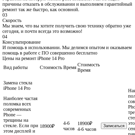
причины отказать в обслуживании и выполняем гарантийный
ремонт так же быстро, как основной.
03
Скорость
Мы знаем, что вы хотите получить свою технику обратно уже
сегодня, и почти всегда это возможно!
04
Консультирование
И помощь в использовании. Мы делимся опытом и оказываем
помощь в работе с ПО совершенно бесплатно
Цены на ремонт iPhone 14 Pro
Стоимость
Вид работы
Стоимость
Время
Время
Замена стекла
iPhone 14 Pro
Наи
пол
Наиболее частая
со
поломка всех
Ph
современных
тр
Phone —
сте
трещины на
4-6
это
18900₽
стекле. Если при
18900₽
Записаться
часов
сен
4-6 часов
этом дисплей и
па