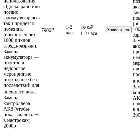
использования.
поз
Однако рано или
акк
поздно,
так
аккумулятор все-
по
таки придется
(об
1-2
7900₽
поменять
10
7900₽
Записаться
часа
1-2 часа
(обычно, через
зар
1000 циклов
За
заряда-разряда).
ак
Замена
про
аккумулятора —
не
простое и
ме
недорогое
про
мероприятие
пос
проходящее без
вн
последствий для
За
внешнего вида.
ко
Замена
АК
контроллера
по
АКб (чтобы
в н
показывались %
20
в настроках) +
2000р