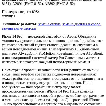
8151), A2891 (EMC 8152), A2892 (EMC 8152)
Последняя версия iOS:
текущая
Типичные ремонты:
замена стекла
,
замена дисплея в сборе
,
замена аккумулятора
Phone 14 Pro — передовой смартфон от Apple. Объединив
мощность, функциональность и инновационный дизайн, этот
ультрасовременный гаджет станет идеальным спутником в
вашей повседневной жизни. С невероятным 6,1-дюймовым
дисплеем AlwaysOn и ProMotion, новейшим чипом A16 Bionic
и инновационной системой камер Pro Camera, вы сможете с
легкостью запечатлеть каждый неповторимый момент.
Не смотря на уровень безопасности IP68 (защита от пыли и
воды), ваш телефон все так же подвержен повреждениям:
может разбиться при падении, пострадать от попадания влаги
и подвергаться износу внутренних компонентов. Но не
волнуйтесь — наш сервисный центр предлагает
профессиональный ремонт iPhone 14 Pro. Наша команда
опытных специалистов способна решить любые программные
и механические проблемы смартфона. Доверьте свой iPhone
14 Pro профессионалам и верните его в идеальное состояние!