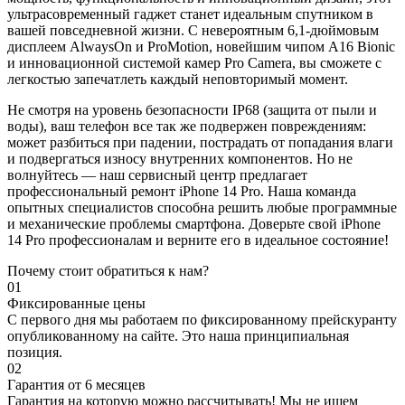
ультрасовременный гаджет станет идеальным спутником в
вашей повседневной жизни. С невероятным 6,1-дюймовым
дисплеем AlwaysOn и ProMotion, новейшим чипом A16 Bionic
и инновационной системой камер Pro Camera, вы сможете с
легкостью запечатлеть каждый неповторимый момент.
Не смотря на уровень безопасности IP68 (защита от пыли и
воды), ваш телефон все так же подвержен повреждениям:
может разбиться при падении, пострадать от попадания влаги
и подвергаться износу внутренних компонентов. Но не
волнуйтесь — наш сервисный центр предлагает
профессиональный ремонт iPhone 14 Pro. Наша команда
опытных специалистов способна решить любые программные
и механические проблемы смартфона. Доверьте свой iPhone
14 Pro профессионалам и верните его в идеальное состояние!
Почему стоит обратиться к нам?
01
Фиксированные цены
С первого дня мы работаем по фиксированному прейскуранту
опубликованному на сайте. Это наша принципиальная
позиция.
02
Гарантия от 6 месяцев
Гарантия на которую можно рассчитывать! Мы не ищем