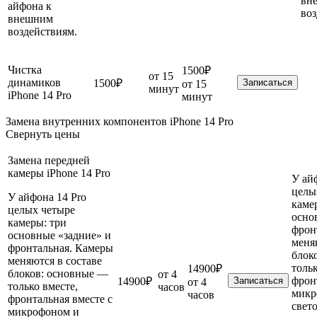
вн
айфона к
воз
внешним
воздействиям.
Чистка
1500₽
от 15
динамиков
1500₽
Записаться
от 15
минут
iPhone 14 Pro
минут
Замена внутренних компонентов iPhone 14 Pro
Свернуть цены
Замена передней
камеры iPhone 14 Pro
У ай
целы
У айфона 14 Pro
каме
целых четыре
осно
камеры: три
фрон
основные «задние» и
меня
фронтальная. Камеры
блок
меняются в составе
тольк
14900₽
блоков: основные —
от 4
фрон
14900₽
Записаться
от 4
только вместе,
часов
микр
часов
фронтальная вместе с
свет
микрофоном и