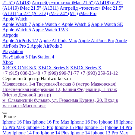
21.5″ (A1418)
Апгрейд «тонких» iMac 21.5″ (A1418) и 27″
(A1419)
iMac 21.5″ (A1311)
Апгрейд «толстых» iMac 21.5″
(A1311) и 27″ (A1312)
iMac 24” (M1)
iMac Pro
Apple Watch
Apple Watch 7
Apple Watch 4
Apple Watch 6
Apple Watch SE
Apple Watch 5
Apple Watch 1/2/3
Airpods
Apple AirPods 1/2
Apple AirPods Max
Apple AirPods Pro
Apple
AirPods Pro 2
Apple AirPods 3
Playstation
PlayStation 5
PlayStation 4
Xbox
XBOX ONE S/X
XBOX Series S
XBOX Series X
+7 (915) 038-23-48
+7 (999) 999-71-77
+7 (993) 259-51-12
Сервисный центр Hardworkers.ru
Маяковская, 1-я Тверская-Ямская 8 (метро Маяковская)
Пресненская набережная 12, Башня Федерация, -1 этаж
(Метро Деловой центр)
м. Славянский бульвар, ул. Герасима Курина, 20. Вход в
магазин «Магнолия»
iPhone
Iphone 16 Plus
Iphone 16 Pro Max
Iphone 16 Pro
Iphone 16
Iphone
15 Pro Max
Iphone 15 Pro
Iphone 15 Plus
Iphone 15
Iphone 14 Pro
Max
Iphone 14 Pro
Iphone 14 Plus
Iphone 14
Iphone 13 Pro Max