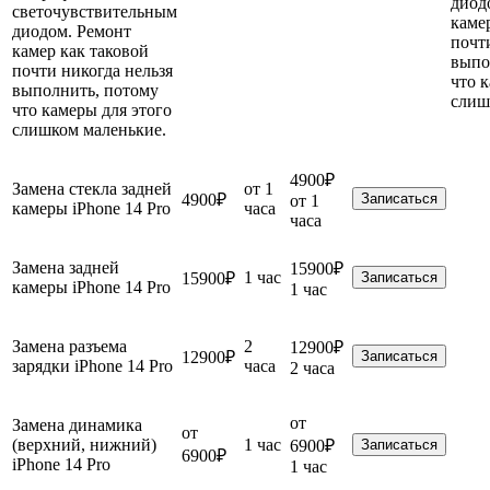
диод
светочувствительным
каме
диодом. Ремонт
почт
камер как таковой
выпо
почти никогда нельзя
что 
выполнить, потому
слиш
что камеры для этого
слишком маленькие.
4900₽
Замена стекла задней
от 1
4900₽
Записаться
от 1
камеры iPhone 14 Pro
часа
часа
Замена задней
15900₽
1 час
15900₽
Записаться
камеры iPhone 14 Pro
1 час
Замена разъема
2
12900₽
12900₽
Записаться
зарядки iPhone 14 Pro
часа
2 часа
от
Замена динамика
от
(верхний, нижний)
1 час
6900₽
Записаться
6900₽
iPhone 14 Pro
1 час