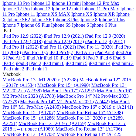
Iphone 13 Pro
Iphone 13
Iphone 13 mini
Iphone 12 Pro Max
Iphone 12 Pro
Iphone 12
Iphone 12 mini
Iphone 11 Pro Max
Iphone
11 Pro
Iphone 11
Iphone XS MAX
Iphone XS
Iphone XR
Iphone
X
Iphone SE2
Iphone SE
Iphone 8 Plus
Iphone 8
Iphone 7 Plus
Iphone 7
Iphone 6S Plus
Iphone 6S
Iphone 6
Iphone 6 Plus
iPad
iPad Pro 12,9 (2022)
iPad Pro 12,9 (2021)
iPad Pro 12,9 (2020)
iPad Pro 12,9 (2018)
iPad Pro 12,9 (2017)
iPad Pro 12,9 (2015)
iPad Pro 11 (2022)
iPad Pro 11 (2021)
iPad Pro 11 (2020)
iPad Pro
11 (2018)
iPad Pro 10,5
iPad Pro 9,7
iPad Air 5
iPad Air 4
iPad Air
3
iPad Air 2
iPad Air
iPad 10
iPad 9
iPad 8
iPad 7
iPad 6
iPad 5
iPad 4
iPad 3
iPad 2
iPad mini 6
iPad mini 5
iPad mini 4
iPad mini 3
iPad mini 2
iPad mini 1
Macbook
MacBook Pro 13" M1 2020 г. (A2338)
MacBook Retina 12″ 2015
– 2017г. (A1534)
MacBook Pro 15″ (A1990)
MacBook Pro 13″
M2 2022 г. (A2338)
MacBook Pro 17″ (A1297)
MacBook Pro 16″
M2 Pro/Max 2023 (A2780)
MacBook Pro 14″ M2 Pro/Max 2023
(A2779)
MacBook Pro 14" M1 Pro/Max 2021 (A2442)
MacBook
Pro 16″ M1 Pro/Max (A2485)
MacBook Pro 16″ с 2019 г. (A2141)
MacBook Pro 15″ (A1707)
MacBook Pro Retina 15″ (A1398)
MacBook Pro 15″ (A1286)
MacBook Pro 13″ 2020 г. (A2289,
A2251)
MacBook Pro 13″ 2019 г. (A2159)
MacBook Pro 13″ с
2018 г. – и новее (A1989)
MacBook Pro Retina 13″ (A1706)
MacBook Pro 13″ (A1708)
MacBook Pro Retina 13″ (A1425,