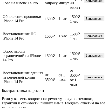
Записаться
Tone на iPhone 14 Pro
запросу
минут
40
минут
Обновление прошивки
1500₽
1 час
1500₽
Записаться
iPhone 14 Pro
1 час
Восстановление ПО
1500₽
1 час
1500₽
Записаться
iPhone 14 Pro
1 час
Сброс пароля
1500₽
ограничений на iPhone
1 час
1500₽
Записаться
1 час
14 Pro
от
Восстановление данных
от
от 1
3500₽
из резервной копии
Записаться
часа
3500₽
от 1
iPhone 14 Pro
часа
Быстрая заявка на ремонт
Если у вас есть вопросы по ремонту, покупки техники,
гарантии и стоимости, пишите нам в Telegram, ответим на все
ваши вопросы