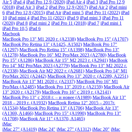
Air 5
iPad 4
iPad Pro 12,9 (2020)
iPad Air 4
iPad 3
iPad Pro 12,9
(2018)
iPad Air 3
iPad 2
iPad Pro 12,9 (2017)
iPad Air 2
iPad mini
6
iPad Pro 12,9 (2015)
iPad Air
iPad mini 5
iPad Pro 11 (2022)
iPad
10
iPad mini 4
iPad Pro 11 (2021)
iPad 9
iPad mini 3
iPad Pro 11
(2020)
iPad 8
iPad mini 2
iPad Pro 11 (2018)
iPad 7
iPad mini 1
iPad Pro 10,5
iPad 6
Macbook
MacBook Pro 13" M1 2020 г. (A2338)
MacBook Pro 15″ (A1707)
MacBook Pro Retina 13″ (A1425, A1502)
MacBook Pro 17″
(A1297)
MacBook Pro Retina 15″ (A1398)
MacBook Pro 13″
(A1278)
MacBook Pro 16″ M2 Pro/Max 2023 (A2780)
MacBook
Pro 15″ (A1286)
MacBook Air 15″ M2 2023 г. (A2941)
MacBook
Pro 14″ M2 Pro/Max 2023 (A2779)
MacBook Pro 13″ M2 2022 г.
(A2338)
MacBook Air M2 2022 г. (A2681)
MacBook Pro 14" M1
Pro/Max 2021 (A2442)
MacBook Pro 13″ 2020 г. (A2289, A2251)
MacBook Air 13″ M1 2020 г. (A2337)
MacBook Pro 16″ M1
Pro/Max (A2485)
MacBook Pro 13″ 2019 г. (A2159)
MacBook Air
13″ 2020 г. (A2179)
MacBook Pro 16″ с 2019 г. (A2141)
MacBook Pro 13″ с 2018 г. – и новее (A1989)
MacBook Air 13″
2018 – 2019 г. (A1932)
MacBook Retina 12″ 2015 – 2017г.
(A1534)
MacBook Pro Retina 13″ (A1706)
MacBook Air 13″
(A1369, A1466)
MacBook Pro 15″ (A1990)
MacBook Pro 13″
(A1708)
MacBook Air 11″ (A1370, A1465)
iMac
iMac 27″ (A1419)
iMac 24"
iMac 27″ (A1312)
iMac 20"
iMac