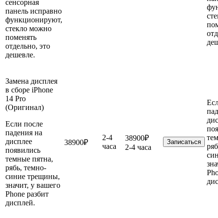
сенсорная
фу
панель исправно
ст
функционируют,
по
стекло можно
отд
поменять
деш
отдельно, это
дешевле.
Замена дисплея
в сборе iPhone
14 Pro
Ес
(Оригинал)
пад
ди
Если после
по
падения на
2-4
тем
38900₽
дисплее
38900₽
Записаться
часа
ряб
2-4 часа
появились
си
темные пятна,
зна
рябь, темно-
Pho
синие трещины,
дис
значит, у вашего
Phone разбит
дисплей.