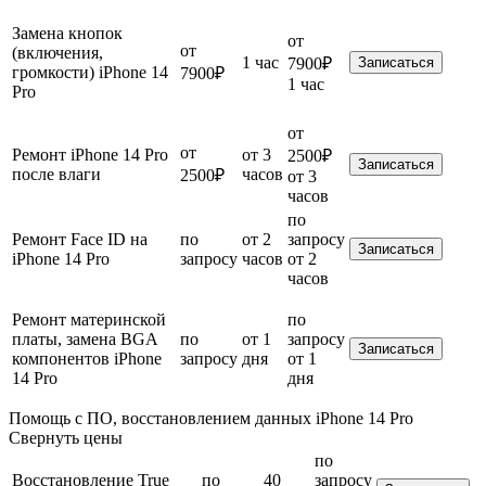
Замена кнопок
от
от
(включения,
1 час
7900₽
Записаться
громкости) iPhone 14
7900₽
1 час
Pro
от
от
Ремонт iPhone 14 Pro
от 3
2500₽
Записаться
после влаги
часов
2500₽
от 3
часов
по
Ремонт Face ID на
по
от 2
запросу
Записаться
iPhone 14 Pro
запросу
часов
от 2
часов
Ремонт материнской
по
платы, замена BGA
по
от 1
запросу
Записаться
компонентов iPhone
запросу
дня
от 1
14 Pro
дня
Помощь с ПО, восстановлением данных iPhone 14 Pro
Свернуть цены
по
Восстановление True
по
40
запросу