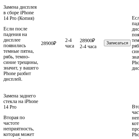
Замена дисплея
в сборе iPhone
Ес
14 Pro (Копия)
пад
Если после
ди
падения на
по
дисплее
2-4
тем
28900₽
28900₽
Записаться
появились
часа
ряб
2-4 часа
темные пятна,
си
рябь, темно-
зна
синие трещины,
Pho
значит, у вашего
дис
Phone разбит
дисплей.
Замена заднего
стекла на iPhone
Вто
14 Pro
час
Вторая по
неп
частоте
кот
неприятность,
про
которая может
Ph