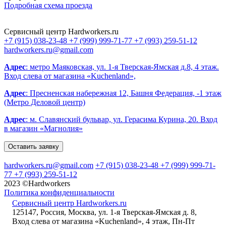
Подробная схема проезда
Сервисный центр Hardworkers.ru
+7 (915) 038-23-48
+7 (999) 999-71-77
+7 (993) 259-51-12
hardworkers.ru@gmail.com
Адрес
: метро Маяковская, ул. 1-я Тверская-Ямская д.8, 4 этаж.
Вход слева от магазина «Kuchenland»,
Адрес
: Пресненская набережная 12, Башня Федерация, -1 этаж
(Метро Деловой центр)
Адрес
: м. Славянский бульвар, ул. Герасима Курина, 20. Вход
в магазин «Магнолия»
Оставить заявку
hardworkers.ru@gmail.com
+7 (915) 038-23-48
+7 (999) 999-71-
77
+7 (993) 259-51-12
2023 ©Hardworkers
Политика конфиденциальности
Сервисный центр Hardworkers.ru
125147
,
Россия
,
Москва
,
ул. 1-я Тверская-Ямская д. 8
,
Вход слева от магазина «Kuchenland»
, 4 этаж
,
Пн-Пт