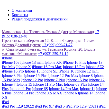
О компании
Контакты
Раздел поддержки и диагностики
Маяковская, 1-я Тверская-Ямская 8 (метро Маяковская)
+7
(915) 038-23-48
Пресненская набережная 12, Башня Федерация, -1 этаж
(Метро Деловой центр)
+7 (999) 999-71-77
м. Славянский бульвар, ул. Герасима Курина, 20. Вход в
магазин «Магнолия»
+7 (993) 259-51-12
iPhone
iPhone 16e
Iphone 13 mini
Iphone XR
iPhone 16 Plus
Iphone 13
Pro Max
Iphone X
iPhone 16 Pro Max
Iphone 13 Pro
Iphone SE2
iPhone 16 Pro
Iphone 13
Iphone SE
iPhone 16
Iphone 12 mini
Iphone 8 Plus
Iphone 15 Plus
Iphone 12 Pro Max
Iphone 8
Iphone
15 Pro Max
Iphone 12 Pro
Iphone 7 Plus
Iphone 15 Pro
Iphone 12
Iphone 7
Iphone 15
Iphone 11 Pro Max
Iphone 6S Plus
Iphone 14
Plus
Iphone 11 Pro
Iphone 6S
Iphone 14 Pro Max
Iphone 11
Iphone
6 Plus
Iphone 14 Pro
Iphone XS MAX
Iphone 6
Iphone 14
Iphone
XS
iPad
iPad Pro 12,9 (2022)
iPad Pro 9,7
iPad 5
iPad Pro 12,9 (2021)
iPad