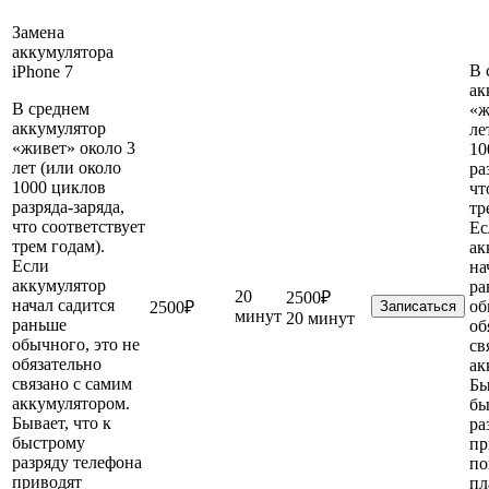
Замена
аккумулятора
В 
iPhone 7
ак
В среднем
«ж
аккумулятор
ле
«живет» около 3
10
лет (или около
ра
1000 циклов
чт
разряда-заряда,
тр
что соответствует
Ес
трем годам).
ак
Если
на
аккумулятор
ра
20
2500₽
начал садится
об
2500₽
Записаться
минут
20 минут
раньше
об
обычного, это не
св
обязательно
ак
связано с самим
Бы
аккумулятором.
бы
Бывает, что к
ра
быстрому
пр
разряду телефона
по
приводят
пл