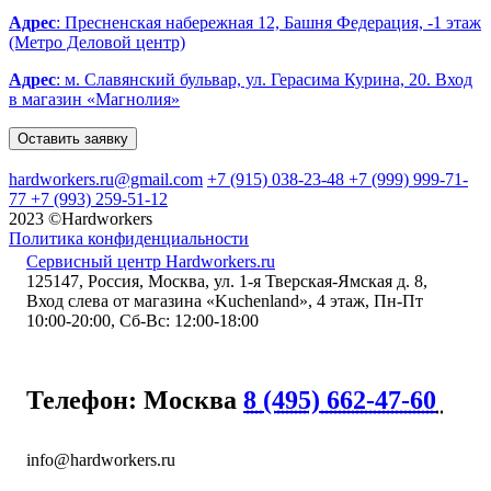
Адрес
: Пресненская набережная 12, Башня Федерация, -1 этаж
(Метро Деловой центр)
Адрес
: м. Славянский бульвар, ул. Герасима Курина, 20. Вход
в магазин «Магнолия»
Оставить заявку
hardworkers.ru@gmail.com
+7 (915) 038-23-48
+7 (999) 999-71-
77
+7 (993) 259-51-12
2023 ©Hardworkers
Политика конфиденциальности
Сервисный центр Hardworkers.ru
125147
,
Россия
,
Москва
,
ул. 1-я Тверская-Ямская д. 8
,
Вход слева от магазина «Kuchenland»
, 4 этаж
,
Пн-Пт
10:00-20:00, Сб-Вс: 12:00-18:00
Телефон: Москва
8 (495) 662-47-60
info@hardworkers.ru