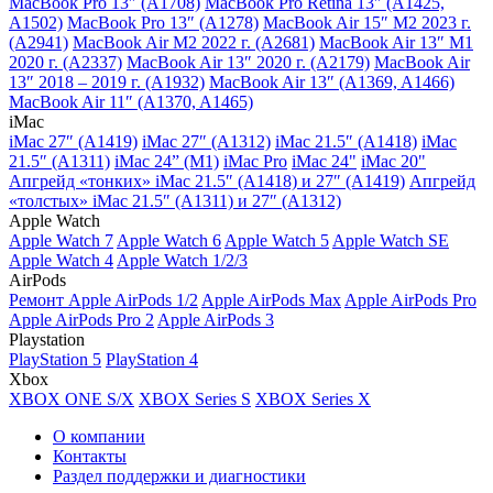
MacBook Pro 13″ (A1708)
MacBook Pro Retina 13″ (A1425,
A1502)
MacBook Pro 13″ (A1278)
MacBook Air 15″ M2 2023 г.
(A2941)
MacBook Air M2 2022 г. (A2681)
MacBook Air 13″ M1
2020 г. (A2337)
MacBook Air 13″ 2020 г. (A2179)
MacBook Air
13″ 2018 – 2019 г. (A1932)
MacBook Air 13″ (A1369, A1466)
MacBook Air 11″ (A1370, A1465)
iMac
iMac 27″ (A1419)
iMac 27″ (A1312)
iMac 21.5″ (A1418)
iMac
21.5″ (A1311)
iMac 24” (M1)
iMac Pro
iMac 24"
iMac 20"
Апгрейд «тонких» iMac 21.5″ (A1418) и 27″ (A1419)
Апгрейд
«толстых» iMac 21.5″ (A1311) и 27″ (A1312)
Apple Watch
Apple Watch 7
Apple Watch 6
Apple Watch 5
Apple Watch SE
Apple Watch 4
Apple Watch 1/2/3
AirPods
Ремонт Apple AirPods 1/2
Apple AirPods Max
Apple AirPods Pro
Apple AirPods Pro 2
Apple AirPods 3
Playstation
PlayStation 5
PlayStation 4
Xbox
XBOX ONE S/X
XBOX Series S
XBOX Series X
О компании
Контакты
Раздел поддержки и диагностики