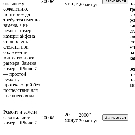
3000₽
Записаться
большому
минут
по
20 минут
сожалению,
тр
почти всегда
за
требуется именно
ре
замена, а не
ка
ремонт камеры:
ст
камеры айфона
сл
стали очень
со
сложны при
ми
сохранении
ра
миниатюрного
ка
размера. Замена
— 
камеры iPhone 7
ре
— простой
пр
ремонт,
по
протекающий без
вн
последствий для
внешнего вида.
Ремонт и замена
20
2000₽
фронтальной
2000₽
Записаться
минут
20 минут
камеры iPhone 7