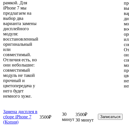
рамкой. Для
пр
iPhone 7 мы
вы
предлагаем на
ва
выбор два
ди
варианта замены
мо
дисплейного
во
модуля:
ор
восстановленный
ил
оригинальный
со
или
От
совместимый.
он
Отличия есть, но
со
они небольшие:
мо
совместимый
пр
модуль не такой
цв
прочный и
не
цветопередача у
не
него будет
немного хуже.
Замена дисплея в
30
3500₽
сборе iPhone 7
3500₽
Записаться
минут
30 минут
(Копия)