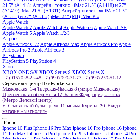
21.5″ (A1418)
Апгрейд «тонких» iMac 21.5″ (A1418) и 27″
(A1419)
iMac 21.5″ (A1311)
Апгрейд «толстых» iMac 21.5″
(A1311) и 27″ (A1312)
iMac 24” (M1)
iMac Pro
Apple Watch
Apple Watch 7
Apple Watch 4
Apple Watch 6
Apple Watch SE
Apple Watch 5
Apple Watch 1/2/3
Airpods
Apple AirPods 1/2
Apple AirPods Max
Apple AirPods Pro
Apple
AirPods Pro 2
Apple AirPods 3
Playstation
PlayStation 5
PlayStation 4
Xbox
XBOX ONE S/X
XBOX Series S
XBOX Series X
+7 (915) 038-23-48
+7 (999) 999-71-77
+7 (993) 259-51-12
Сервисный центр Hardworkers.ru
Маяковская, 1-я Тверская-Ямская 8 (метро Маяковская)
Пресненская набережная 12, Башня Федерация, -1 этаж
(Метро Деловой центр)
м. Славянский бульвар, ул. Герасима Курина, 20. Вход в
магазин «Магнолия»
iPhone
Iphone 16 Plus
Iphone 16 Pro Max
Iphone 16 Pro
Iphone 16
Iphone
15 Pro Max
Iphone 15 Pro
Iphone 15 Plus
Iphone 15
Iphone 14 Pro