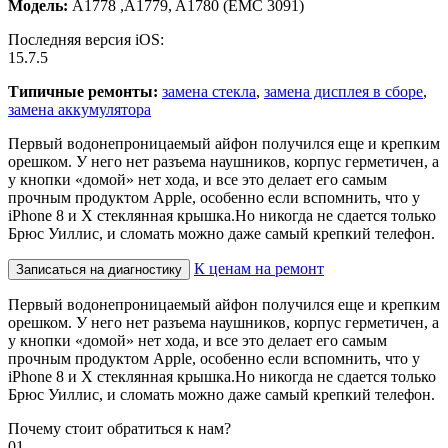
Модель:
A1778 ,A1779, A1780 (EMC 3091)
Последняя версия iOS:
15.7.5
Типичные ремонты:
замена стекла
,
замена дисплея в сборе
,
замена аккумулятора
Первый водонепроницаемый айфон получился еще и крепким
орешком. У него нет разъема наушников, корпус герметичен, а
у кнопки «домой» нет хода, и все это делает его самым
прочным продуктом Apple, особенно если вспомнить, что у
iPhone 8 и Х стеклянная крышка.Но никогда не сдается только
Брюс Уиллис, и сломать можно даже самый крепкий телефон.
К ценам на ремонт
Записаться на диагностику
Первый водонепроницаемый айфон получился еще и крепким
орешком. У него нет разъема наушников, корпус герметичен, а
у кнопки «домой» нет хода, и все это делает его самым
прочным продуктом Apple, особенно если вспомнить, что у
iPhone 8 и Х стеклянная крышка.Но никогда не сдается только
Брюс Уиллис, и сломать можно даже самый крепкий телефон.
Почему стоит обратиться к нам?
01