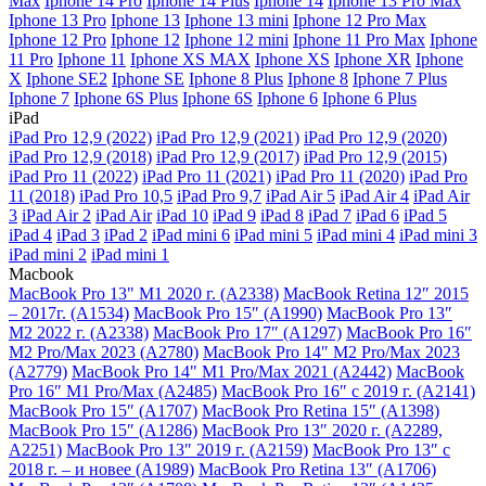
Max
Iphone 14 Pro
Iphone 14 Plus
Iphone 14
Iphone 13 Pro Max
Iphone 13 Pro
Iphone 13
Iphone 13 mini
Iphone 12 Pro Max
Iphone 12 Pro
Iphone 12
Iphone 12 mini
Iphone 11 Pro Max
Iphone
11 Pro
Iphone 11
Iphone XS MAX
Iphone XS
Iphone XR
Iphone
X
Iphone SE2
Iphone SE
Iphone 8 Plus
Iphone 8
Iphone 7 Plus
Iphone 7
Iphone 6S Plus
Iphone 6S
Iphone 6
Iphone 6 Plus
iPad
iPad Pro 12,9 (2022)
iPad Pro 12,9 (2021)
iPad Pro 12,9 (2020)
iPad Pro 12,9 (2018)
iPad Pro 12,9 (2017)
iPad Pro 12,9 (2015)
iPad Pro 11 (2022)
iPad Pro 11 (2021)
iPad Pro 11 (2020)
iPad Pro
11 (2018)
iPad Pro 10,5
iPad Pro 9,7
iPad Air 5
iPad Air 4
iPad Air
3
iPad Air 2
iPad Air
iPad 10
iPad 9
iPad 8
iPad 7
iPad 6
iPad 5
iPad 4
iPad 3
iPad 2
iPad mini 6
iPad mini 5
iPad mini 4
iPad mini 3
iPad mini 2
iPad mini 1
Macbook
MacBook Pro 13" M1 2020 г. (A2338)
MacBook Retina 12″ 2015
– 2017г. (A1534)
MacBook Pro 15″ (A1990)
MacBook Pro 13″
M2 2022 г. (A2338)
MacBook Pro 17″ (A1297)
MacBook Pro 16″
M2 Pro/Max 2023 (A2780)
MacBook Pro 14″ M2 Pro/Max 2023
(A2779)
MacBook Pro 14" M1 Pro/Max 2021 (A2442)
MacBook
Pro 16″ M1 Pro/Max (A2485)
MacBook Pro 16″ с 2019 г. (A2141)
MacBook Pro 15″ (A1707)
MacBook Pro Retina 15″ (A1398)
MacBook Pro 15″ (A1286)
MacBook Pro 13″ 2020 г. (A2289,
A2251)
MacBook Pro 13″ 2019 г. (A2159)
MacBook Pro 13″ с
2018 г. – и новее (A1989)
MacBook Pro Retina 13″ (A1706)