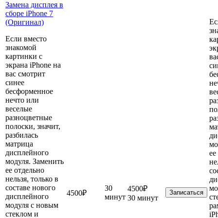
Замена дисплея в
сборе iPhone 7
Ес
(Оригинал)
зн
Если вместо
ка
знакомой
эк
картинки с
ва
экрана iPhone на
си
вас смотрит
бе
синее
не
бесформенное
ве
нечто или
ра
веселые
по
разноцветные
ра
полоски, значит,
ма
разбилась
ди
матрица
мо
дисплейного
ее
модуля. Заменить
не
ее отдельно
со
нельзя, только в
ди
составе нового
30
мо
4500₽
4500₽
Записаться
дисплейного
минут
ст
30 минут
модуля с новым
ра
стеклом и
iP