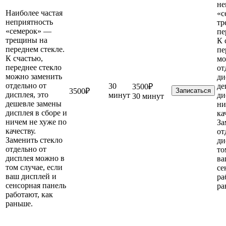
не
Наиболее частая
«с
неприятность
тр
«семерок» —
пе
трещины на
К 
переднем стекле.
пе
К счастью,
мо
переднее стекло
от
можно заменить
ди
отдельно от
30
де
3500₽
3500₽
Записаться
дисплея, это
минут
ди
30 минут
дешевле замены
ни
дисплея в сборе и
ка
ничем не хуже по
За
качеству.
от
Заменить стекло
ди
отдельно от
то
дисплея можно в
ва
том случае, если
се
ваш дисплей и
ра
сенсорная панель
ра
работают, как
раньше.