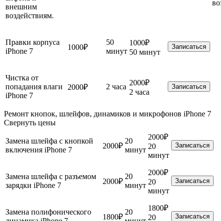
во
внешним
воздействиям.
Правки корпуса
50
1000₽
1000₽
Записаться
iPhone 7
минут
50 минут
Чистка от
2000₽
попадания влаги
2 часа
2000₽
Записаться
2 часа
iPhone 7
Ремонт кнопок, шлейфов, динамиков и микрофонов iPhone 7
Свернуть цены
2000₽
Замена шлейфа с кнопкой
20
2000₽
Записаться
20
включения iPhone 7
минут
минут
2000₽
Замена шлейфа с разъемом
20
2000₽
Записаться
20
зарядки iPhone 7
минут
минут
1800₽
Замена полифонического
20
1800₽
Записаться
20
динамика iPhone 7
минут