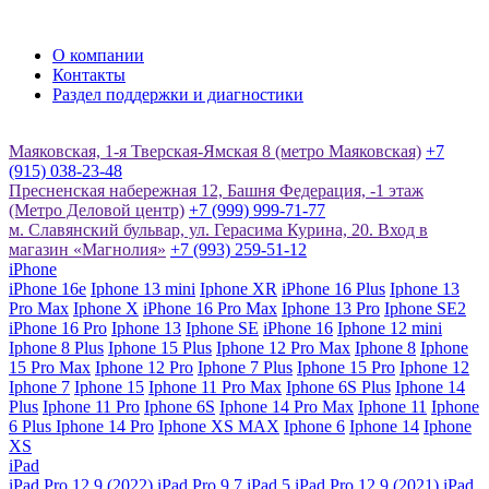
О компании
Контакты
Раздел поддержки и диагностики
Маяковская, 1-я Тверская-Ямская 8 (метро Маяковская)
+7
(915) 038-23-48
Пресненская набережная 12, Башня Федерация, -1 этаж
(Метро Деловой центр)
+7 (999) 999-71-77
м. Славянский бульвар, ул. Герасима Курина, 20. Вход в
магазин «Магнолия»
+7 (993) 259-51-12
iPhone
iPhone 16e
Iphone 13 mini
Iphone XR
iPhone 16 Plus
Iphone 13
Pro Max
Iphone X
iPhone 16 Pro Max
Iphone 13 Pro
Iphone SE2
iPhone 16 Pro
Iphone 13
Iphone SE
iPhone 16
Iphone 12 mini
Iphone 8 Plus
Iphone 15 Plus
Iphone 12 Pro Max
Iphone 8
Iphone
15 Pro Max
Iphone 12 Pro
Iphone 7 Plus
Iphone 15 Pro
Iphone 12
Iphone 7
Iphone 15
Iphone 11 Pro Max
Iphone 6S Plus
Iphone 14
Plus
Iphone 11 Pro
Iphone 6S
Iphone 14 Pro Max
Iphone 11
Iphone
6 Plus
Iphone 14 Pro
Iphone XS MAX
Iphone 6
Iphone 14
Iphone
XS
iPad
iPad Pro 12,9 (2022)
iPad Pro 9,7
iPad 5
iPad Pro 12,9 (2021)
iPad