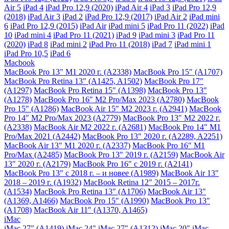
Air 5
iPad 4
iPad Pro 12,9 (2020)
iPad Air 4
iPad 3
iPad Pro 12,9
(2018)
iPad Air 3
iPad 2
iPad Pro 12,9 (2017)
iPad Air 2
iPad mini
6
iPad Pro 12,9 (2015)
iPad Air
iPad mini 5
iPad Pro 11 (2022)
iPad
10
iPad mini 4
iPad Pro 11 (2021)
iPad 9
iPad mini 3
iPad Pro 11
(2020)
iPad 8
iPad mini 2
iPad Pro 11 (2018)
iPad 7
iPad mini 1
iPad Pro 10,5
iPad 6
Macbook
MacBook Pro 13" M1 2020 г. (A2338)
MacBook Pro 15″ (A1707)
MacBook Pro Retina 13″ (A1425, A1502)
MacBook Pro 17″
(A1297)
MacBook Pro Retina 15″ (A1398)
MacBook Pro 13″
(A1278)
MacBook Pro 16″ M2 Pro/Max 2023 (A2780)
MacBook
Pro 15″ (A1286)
MacBook Air 15″ M2 2023 г. (A2941)
MacBook
Pro 14″ M2 Pro/Max 2023 (A2779)
MacBook Pro 13″ M2 2022 г.
(A2338)
MacBook Air M2 2022 г. (A2681)
MacBook Pro 14" M1
Pro/Max 2021 (A2442)
MacBook Pro 13″ 2020 г. (A2289, A2251)
MacBook Air 13″ M1 2020 г. (A2337)
MacBook Pro 16″ M1
Pro/Max (A2485)
MacBook Pro 13″ 2019 г. (A2159)
MacBook Air
13″ 2020 г. (A2179)
MacBook Pro 16″ с 2019 г. (A2141)
MacBook Pro 13″ с 2018 г. – и новее (A1989)
MacBook Air 13″
2018 – 2019 г. (A1932)
MacBook Retina 12″ 2015 – 2017г.
(A1534)
MacBook Pro Retina 13″ (A1706)
MacBook Air 13″
(A1369, A1466)
MacBook Pro 15″ (A1990)
MacBook Pro 13″
(A1708)
MacBook Air 11″ (A1370, A1465)
iMac
iMac 27″ (A1419)
iMac 24"
iMac 27″ (A1312)
iMac 20"
iMac