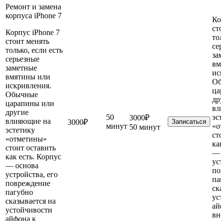
Ремонт и замена
корпуса iPhone 7
Ко
ст
Корпус iPhone 7
то
стоит менять
се
только, если есть
за
серьезные
вм
заметные
ис
вмятины или
О
искривления.
ца
Обычные
др
царапины или
вл
другие
50
эс
3000₽
влияющие на
3000₽
Записаться
минут
«о
50 минут
эстетику
ст
«отметины»
ка
стоит оставить
— 
как есть. Корпус
ус
— основа
по
устройства, его
па
повреждение
ск
пагубно
ус
сказывается на
ай
устойчивости
в
айфона к