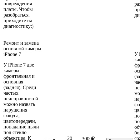
повреждения
ра
платы. Чтобы
пр
разобраться,
ди
приходите на
диагностику:)
Ремонт и замена
основной камеры
У 
iPhone 7
ка
У iPhone 7 две
фр
камеры:
ос
фронтальная и
(з
основная
ча
(задняя). Среди
не
частых
мо
неисправностей
на
можно назвать
фо
нарушения
цв
фокуса,
по
цветопередачи,
по
попадание пыли
об
под стекло
бо
объектива. К
20
со
3000₽