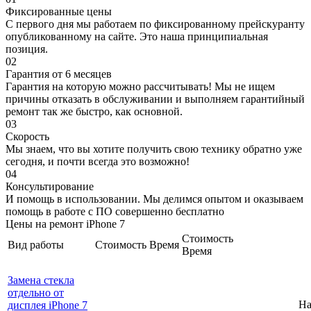
Фиксированные цены
С первого дня мы работаем по фиксированному прейскуранту
опубликованному на сайте. Это наша принципиальная
позиция.
02
Гарантия от 6 месяцев
Гарантия на которую можно рассчитывать! Мы не ищем
причины отказать в обслуживании и выполняем гарантийный
ремонт так же быстро, как основной.
03
Скорость
Мы знаем, что вы хотите получить свою технику обратно уже
сегодня, и почти всегда это возможно!
04
Консультирование
И помощь в использовании. Мы делимся опытом и оказываем
помощь в работе с ПО совершенно бесплатно
Цены на ремонт iPhone 7
Стоимость
Вид работы
Стоимость
Время
Время
Замена стекла
отдельно от
На
дисплея iPhone 7